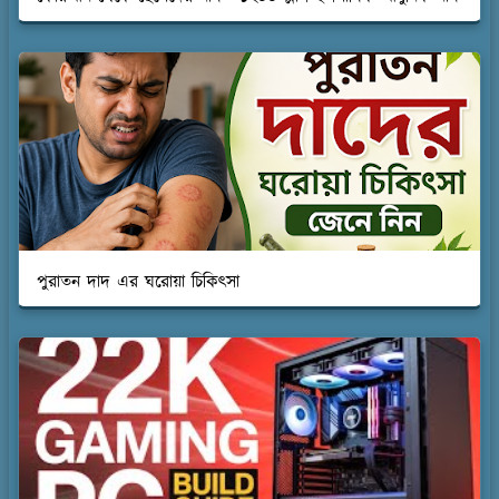
পুরাতন দাদ এর ঘরোয়া চিকিৎসা