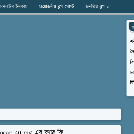
অনলাইন ইনকাম
প্রয়োজনীয় ব্লগ পোস্ট
জনপ্রিয় ব্লগ
জ
শর
দৈ
বি
M
বি
drocap 40 mg এর কাজ কি