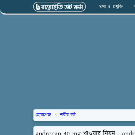
তথ্য ও প্রযুক্তি
হোমপেজ
শরীর চর্চা
androcap 40 mg খাওয়ার নিয়ম - an