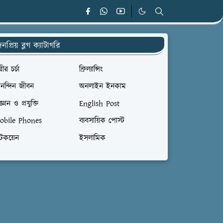
নপ্রিয় ব্লগ ক্যাটাগরি
ীর চর্চা
ফ্রিল্যান্সিং
নন্দিন জীবন
অনলাইন ইনকাম
জ্ঞান ও প্রযুক্তি
English Post
obile Phones
ব্যবসায়িক পোস্ট
টকয়েন
ইসলামিক