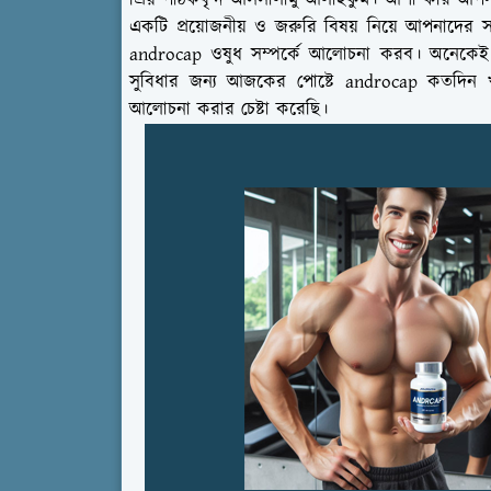
প্রিয় পাঠকবৃন্দ আসসালামু আলাইকুম। আশা করি 
একটি প্রয়োজনীয় ও জরুরি বিষয় নিয়ে আপনাদের সামন
androcap ওষুধ সম্পর্কে আলোচনা করব। অনেকেই 
সুবিধার জন্য আজকের পোষ্টে androcap কতদিন খা
আলোচনা করার চেষ্টা করেছি।